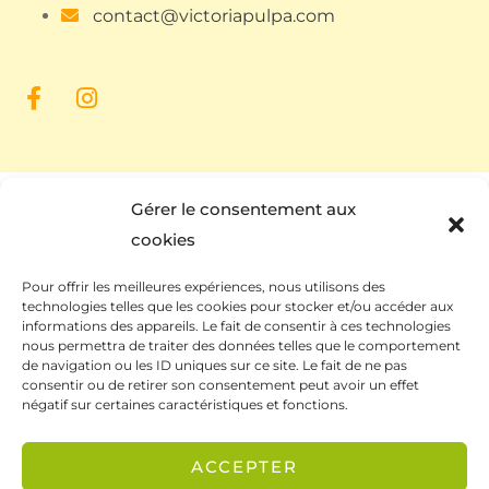
contact@victoriapulpa.com
Gérer le consentement aux
cookies
Pour offrir les meilleures expériences, nous utilisons des
technologies telles que les cookies pour stocker et/ou accéder aux
informations des appareils. Le fait de consentir à ces technologies
nous permettra de traiter des données telles que le comportement
de navigation ou les ID uniques sur ce site. Le fait de ne pas
Ce site a été financé à l’aide du FEDER (REACT-UE)
consentir ou de retirer son consentement peut avoir un effet
dans le cadre de la réponse de l’Union européenne
négatif sur certaines caractéristiques et fonctions.
à la pandémie COVID-19. L’Europe s’engage à La
Réunion.
ACCEPTER