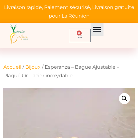
Livraison rapide, Paiement sécurisé, Livraison gratuite
pour La Réunion
0
Accueil
/
Bijoux
/ Esperanza – Bague Ajustable –
Plaqué Or – acier inoxydable