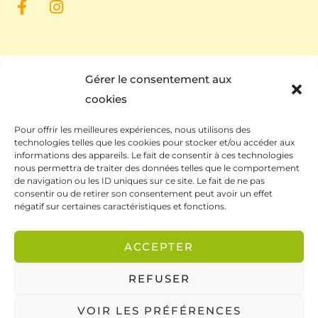
Gérer le consentement aux
cookies
Pour offrir les meilleures expériences, nous utilisons des
technologies telles que les cookies pour stocker et/ou accéder aux
informations des appareils. Le fait de consentir à ces technologies
nous permettra de traiter des données telles que le comportement
de navigation ou les ID uniques sur ce site. Le fait de ne pas
Ce site a été financé à l’aide du FEDER (REACT-UE)
consentir ou de retirer son consentement peut avoir un effet
dans le cadre de la réponse de l’Union européenne
négatif sur certaines caractéristiques et fonctions.
à la pandémie COVID-19. L’Europe s’engage à La
Réunion.
ACCEPTER
REFUSER
VOIR LES PRÉFÉRENCES
CGV / CGU
Mentions légales
Politique de confidentialité