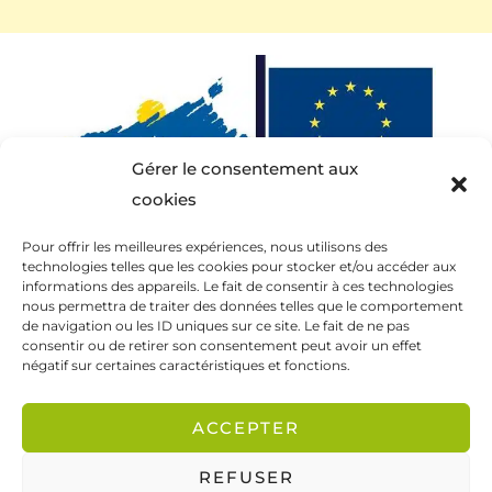
Gérer le consentement aux
cookies
Ce site a été financé à l’aide du FEDER (REACT-UE)
Pour offrir les meilleures expériences, nous utilisons des
dans le cadre de la réponse de l’Union européenne
technologies telles que les cookies pour stocker et/ou accéder aux
informations des appareils. Le fait de consentir à ces technologies
à la pandémie COVID-19. L’Europe s’engage à La
nous permettra de traiter des données telles que le comportement
Réunion.
de navigation ou les ID uniques sur ce site. Le fait de ne pas
consentir ou de retirer son consentement peut avoir un effet
négatif sur certaines caractéristiques et fonctions.
ACCEPTER
CGV / CGU
Mentions légales
Politique de confidentialité
Politique de cookies
REFUSER