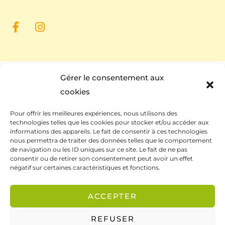
Gérer le consentement aux
cookies
Pour offrir les meilleures expériences, nous utilisons des
technologies telles que les cookies pour stocker et/ou accéder aux
informations des appareils. Le fait de consentir à ces technologies
nous permettra de traiter des données telles que le comportement
de navigation ou les ID uniques sur ce site. Le fait de ne pas
Ce site a été financé à l’aide du FEDER (REACT-UE)
consentir ou de retirer son consentement peut avoir un effet
dans le cadre de la réponse de l’Union européenne
négatif sur certaines caractéristiques et fonctions.
à la pandémie COVID-19. L’Europe s’engage à La
Réunion.
ACCEPTER
REFUSER