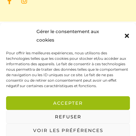
Gérer le consentement aux
cookies
Pour offrir les meilleures expériences, nous utilisons des
technologies telles que les cookies pour stocker et/ou accéder aux
informations des appareils. Le fait de consentir à ces technologies
nous permettra de traiter des données telles que le comportement
de navigation ou les ID uniques sur ce site. Le fait de ne pas
Ce site a été financé à l’aide du FEDER (REACT-UE)
consentir ou de retirer son consentement peut avoir un effet
dans le cadre de la réponse de l’Union européenne
négatif sur certaines caractéristiques et fonctions.
à la pandémie COVID-19. L’Europe s’engage à La
ACCEPTER
Réunion.
REFUSER
VOIR LES PRÉFÉRENCES
CGV / CGU
Mentions légales
Politique de confidentialité