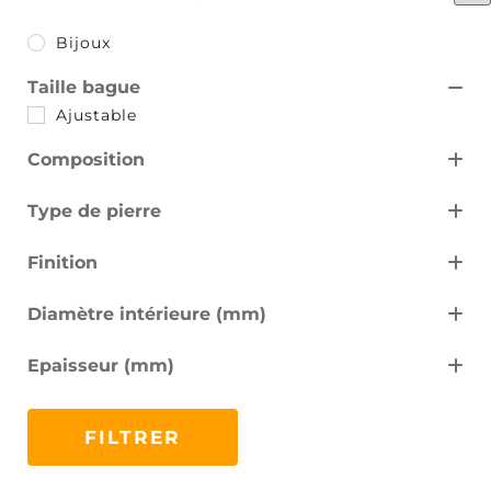
Bijoux
Taille bague
Ajustable
Composition
Acier au titane
Type de pierre
sans
Finition
Plaqué or
Diamètre intérieure (mm)
17
3
Epaisseur (mm)
13
FILTRER