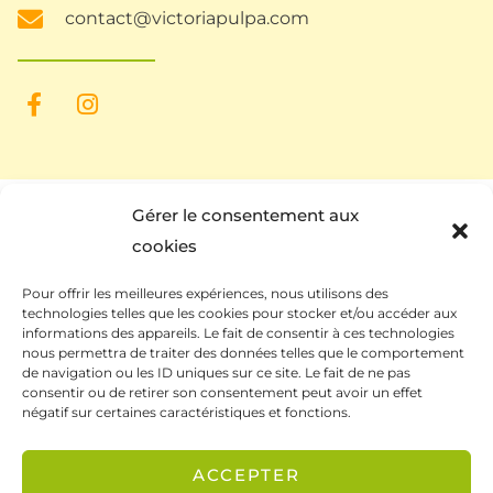
contact@victoriapulpa.com
Gérer le consentement aux
cookies
Pour offrir les meilleures expériences, nous utilisons des
technologies telles que les cookies pour stocker et/ou accéder aux
informations des appareils. Le fait de consentir à ces technologies
nous permettra de traiter des données telles que le comportement
de navigation ou les ID uniques sur ce site. Le fait de ne pas
Ce site a été financé à l’aide du FEDER (REACT-UE)
consentir ou de retirer son consentement peut avoir un effet
dans le cadre de la réponse de l’Union européenne
négatif sur certaines caractéristiques et fonctions.
à la pandémie COVID-19. L’Europe s’engage à La
ACCEPTER
Réunion.