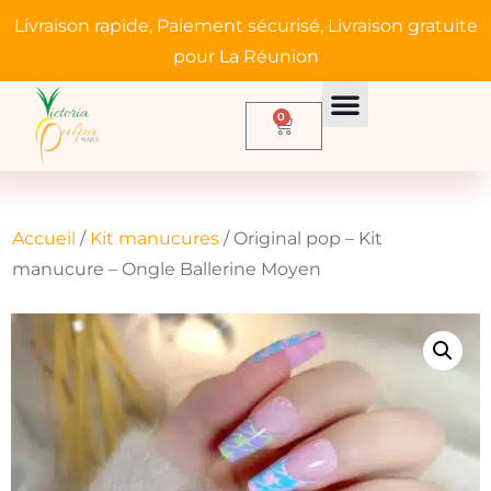
Livraison rapide, Paiement sécurisé, Livraison gratuite
pour La Réunion
0
Accueil
/
Kit manucures
/ Original pop – Kit
manucure – Ongle Ballerine Moyen